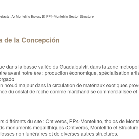
tefacts: A) Montelirio tholos: B) PP4-Montelirio Sector Structure
a de la Concepción
e dans la basse vallée du Guadalquivir, dans la zone métropolit
aire avant notre ère : production économique, spécialisation art
morgado
 nœud majeur dans la circulation de matériaux exotiques provenan
inence du cristal de roche comme marchandise commercialisée et 
eurs différents du site : Ontiveros, PP4-Montelirio, tholos de Mon
ds monuments mégalithiques (Ontiveros, Montelirio et Structure
 fosses non funéraires et de diverses autres structures.