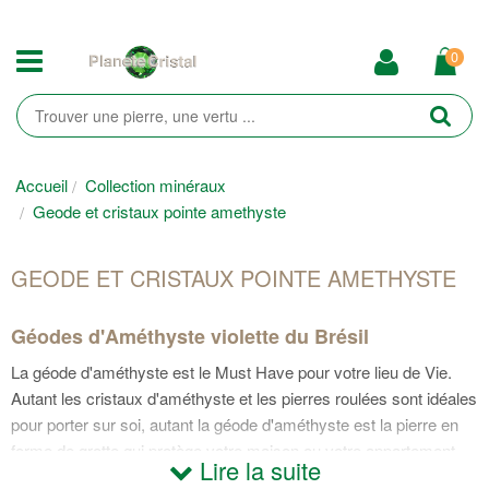
0
Accueil
Collection minéraux
Geode et cristaux pointe amethyste
GEODE ET CRISTAUX POINTE AMETHYSTE
Géodes d'Améthyste violette du Brésil
La géode d'améthyste est le Must Have pour votre lieu de Vie.
Autant les cristaux d'améthyste et les pierres roulées sont idéales
pour porter sur soi, autant la géode d'améthyste est la pierre en
forme de grotte qui protège votre maison ou votre appartement.
Lire la suite
Très grandes capacités pour auto-générer de grands nettoyages