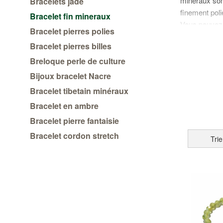
minéraux son
Bracelets jade
finement poli
Bracelet fin mineraux
Vous pouvez d
Bracelet pierres polies
vertus de cha
Bracelet pierres billes
Breloque perle de culture
Bijoux bracelet Nacre
Bracelet tibetain minéraux
Bracelet en ambre
Bracelet pierre fantaisie
Bracelet cordon stretch
Trie