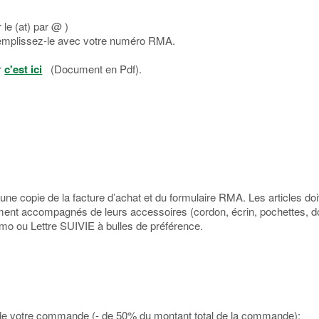
 le (at) par @ )
t remplissez-le avec votre numéro RMA.
r
c'est ici
(Document en Pdf).
une copie de la facture d’achat et du formulaire RMA. Les articles do
ement accompagnés de leurs accessoires (cordon, écrin, pochettes, do
o ou Lettre SUIVIE à bulles de préférence.
e de votre commande
(- de 50% du montant total de la commande):