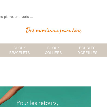
BIJOUX
BIJOUX
BOUCLES
BRACELETS
COLLIERS
D'OREILLES