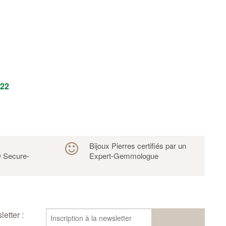
022
s
Bijoux Pierres certifiés par un
 Secure-
Expert-Gemmologue
etter :