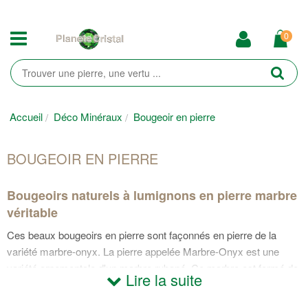
0
Accueil
Déco Minéraux
Bougeoir en pierre
BOUGEOIR EN PIERRE
Bougeoirs naturels à lumignons en pierre marbre
véritable
Ces beaux bougeoirs en pierre sont façonnés en pierre de la
variété marbre-onyx. La pierre appelée Marbre-Onyx est une
variété ornementale d'un marbre rubané. Ce marbre est formé de
Lire la suite
calcaire et d'aragonite en couches successives déposées dans
des cavités de sources chaudes hydrothermales. Le veinage est