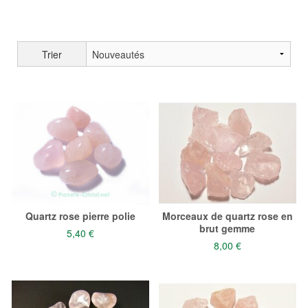
Ces cristaux sont conseillés pour les enfants. En effet le quartz
rose résonne avec l'Amour sans condition. Cette vibration est tout
à fait en harmonie avec les bébés, les enfants.
Trier
Conseil : mettre un petit cristal brut de quartz rose sous l'oreiller
(protecteur et accompagne l'endormissement).
Pour l'habitat, nous vous conseillons des blocs bruts de plus
grandes dimensions :
Blocs en quartz rose
Quartz rose en galets gemmes :
Dans sa plus belle vibration, le quartz rose qui est un mono-cristal
comme le cristal de roche, devient entièrement transparent et
bénéficie de l'appellation pierre fine gemme. À conseiller pour une
qualité vibratoire supérieur, en lithothérapie, en méditation.
Quartz rose pierre polie
Morceaux de quartz rose en
brut gemme
5,40 €
8,00 €