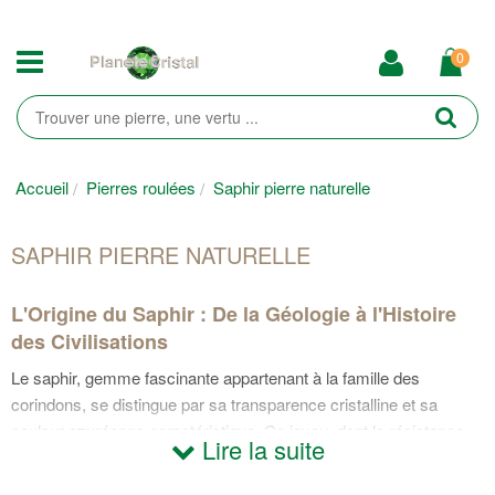
0
Accueil
Pierres roulées
Saphir pierre naturelle
SAPHIR PIERRE NATURELLE
L'Origine du Saphir : De la Géologie à l'Histoire
des Civilisations
Le saphir, gemme fascinante appartenant à la famille des
corindons, se distingue par sa transparence cristalline et sa
couleur azuréenne caractéristique. Ce joyau, dont la résistance
Lire la suite
exceptionnelle lui confère une dureté de 9 sur l'échelle de Mohs,
occupe une place prépondérante dans l'histoire des civilisations,