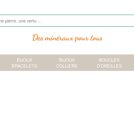
BIJOUX
BIJOUX
BOUCLES
BRACELETS
COLLIERS
D'OREILLES