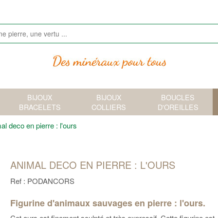
BIJOUX
BIJOUX
BOUCLES
BRACELETS
COLLIERS
D'OREILLES
al deco en pierre : l'ours
ANIMAL DECO EN PIERRE : L'OURS
Ref : PODANCORS
Figurine d'animaux sauvages en pierre : l'ours.
Cet ours est finement sculpté et très expressif. Cette figurine est