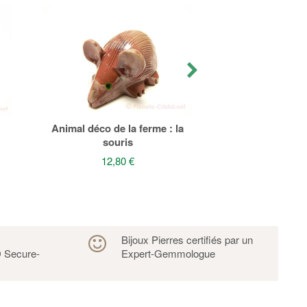
Animaux en pier
: le chat
20,00
Animal déco de la ferme : la
souris
12,80 €
s
Bijoux Pierres certifiés par un
 Secure-
Expert-Gemmologue