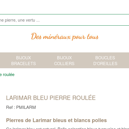
BIJOUX
BIJOUX
BOUCLES
BRACELETS
COLLIERS
D'OREILLES
e roulée
LARIMAR BLEU PIERRE ROULÉE
Ref : PMILARM
Pierres de Larimar bleus et blancs polies
Ce larimar bleu est naturel. Belle coloration bleue turquoise et bla