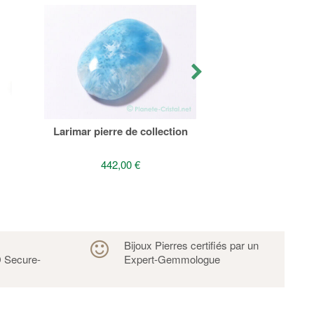
Petit larimar b
7,00 
Larimar pierre de collection
442,00 €
s
Bijoux Pierres certifiés par un
 Secure-
Expert-Gemmologue