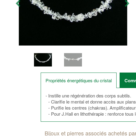
Propriétés énergétiques du cristal
Comme
- Instille une régénération des corps subtils.
- Clarifie le mental et donne accès aux plan
- Purifie les centres (chakras). Amplificateur
- Pour J.Hall en lithothérapie : renforce tous
Bijoux et pierres associés achetés par