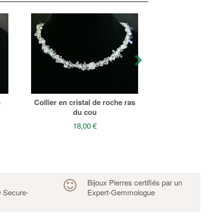
Bracelet Crist
baroq
12,00
e
Collier en cristal de roche ras
du cou
18,00 €
s
Bijoux Pierres certifiés par un
 Secure-
Expert-Gemmologue