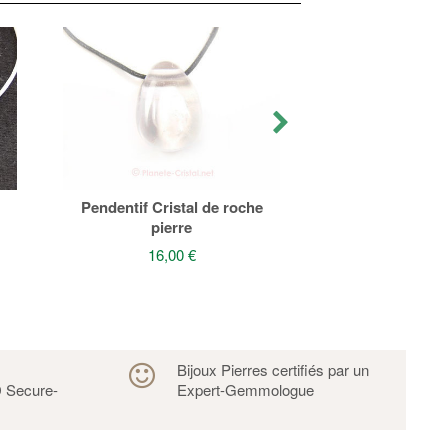
Pendentif cris
facet
44,00
Pendentif Cristal de roche
pierre
16,00 €
s
Bijoux Pierres certifiés par un
 Secure-
Expert-Gemmologue