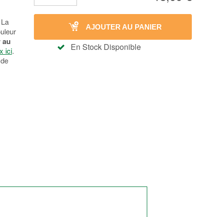
 La
AJOUTER AU PANIER
ouleur
 au
En Stock Disponible
x ici
.
 de