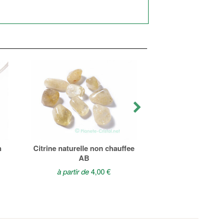
Citrine pierr
12,00
n
Citrine naturelle non chauffee
AB
à partir de
4,00 €