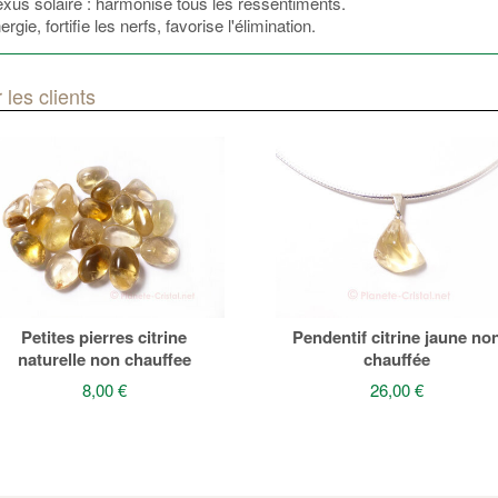
plexus solaire : harmonise tous les ressentiments.
gie, fortifie les nerfs, favorise l'élimination.
 les clients
Petites pierres citrine
Pendentif citrine jaune no
naturelle non chauffee
chauffée
8,00 €
26,00 €