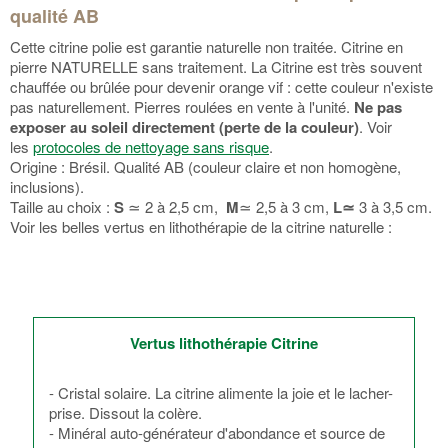
qualité AB
Cette citrine polie est garantie naturelle non traitée. Citrine en
pierre NATURELLE sans traitement. La Citrine est très souvent
chauffée ou brûlée pour devenir orange vif : cette couleur n'existe
pas naturellement. Pierres roulées en vente à l'unité.
Ne pas
exposer au soleil directement (perte de la couleur)
. Voir
les
protocoles de nettoyage sans risque
.
Origine : Brésil. Qualité AB (couleur claire et non homogène,
inclusions).
Taille au choix :
S
≃ 2 à 2,5 cm,
M
≃ 2,5 à 3 cm,
L≃
3 à 3,5 cm.
Voir les belles vertus en lithothérapie de la citrine naturelle :
Vertus lithothérapie Citrine
- Cristal solaire. La citrine alimente la joie et le lacher-
prise. Dissout la colère.
- Minéral auto-générateur d'abondance et source de